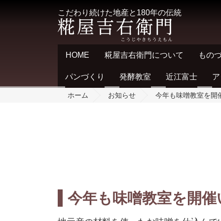
こだわり続けた地産と180年の伝統
HOME
糀屋吉右衛門について
もの
パンづくり
発酵教室
近江富士
ア
ホーム
お知らせ
今年も味噌教室を開
今年も味噌教室を開催