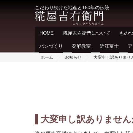
こだわり続けた地産と180年の伝統
HOME
糀屋吉右衛門について
もの
パンづくり
発酵教室
近江富士
ア
ホーム
お知らせ
大変申し訳ありませ
大変申し訳ありません