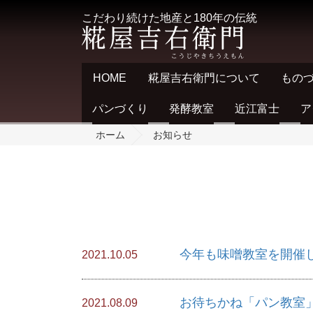
こだわり続けた地産と180年の伝統
HOME
糀屋吉右衛門について
もの
パンづくり
発酵教室
近江富士
ア
ホーム
お知らせ
今年も味噌教室を開催
2021.10.05
お待ちかね「パン教室
2021.08.09